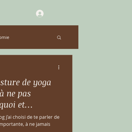
omie
sture de yoga
à ne pas
quoi et
iser ?
 j’ai choisi de te parler de
importante, à ne jamais