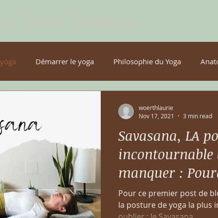
SSES
RESOURCES
UPCOMING EVENTS
 yoga
Démarrer le yoga
Philosophie du Yoga
Anat
woerthlaurie
Nov 17, 2021
3 min read
Savasana, LA po
incontournable 
manquer : Pour
comment la réal
Pour ce premier post de blog
la posture de yoga la plus 
oublier : le Savasana....